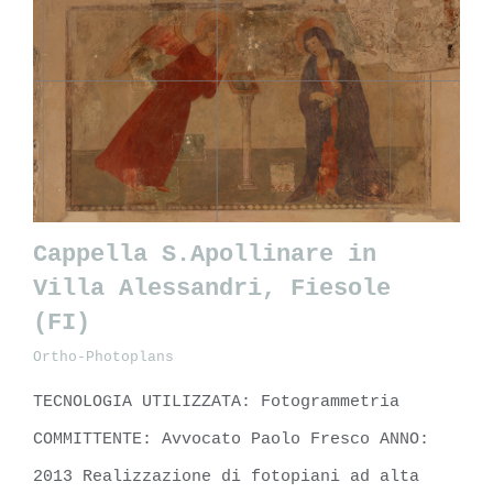
Cappella S.Apollinare in
Villa Alessandri, Fiesole
(FI)
Cappella S.Apollinare in Villa
Ortho-Photoplans
Alessandri, Fiesole (FI)
TECNOLOGIA UTILIZZATA: Fotogrammetria
COMMITTENTE: Avvocato Paolo Fresco ANNO:
2013 Realizzazione di fotopiani ad alta