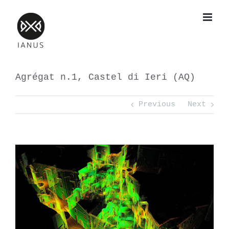
Skip
to
content
Agrégat n.1, Castel di Ieri (AQ)
Previous
Next
View
Larger
Image