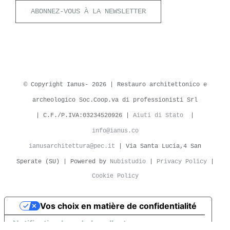
ABONNEZ-VOUS À LA NEWSLETTER
© Copyright Ianus-
2026 | Restauro architettonico e
archeologico Soc.Coop.va di professionisti Srl
| C.F./P.IVA:03234520926 |
Aiuti di Stato
|
info@ianus.co
ianusarchitettura@pec.it
| Via Santa Lucia,4 San
Sperate (SU) | Powered by
Nubistudio
|
Privacy Policy
|
Cookie Policy
Vos choix en matière de confidentialité
Notification lors de la collecte