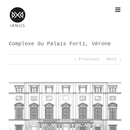
Skip
to
content
Complexe du Palais Forti, Vérone
Previous
Next
View
Larger
Image