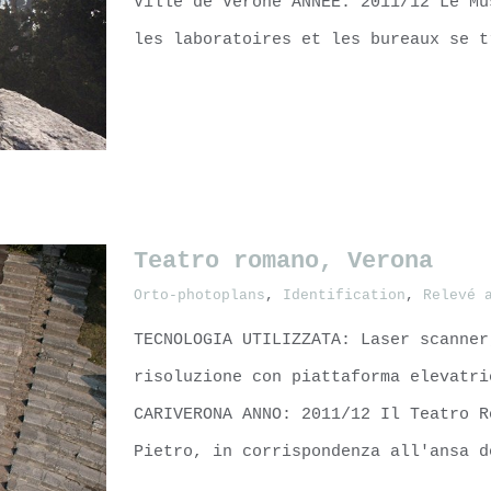
Ville de Vérone ANNEE: 2011/12 Le Mu
les laboratoires et les bureaux se t
LEARN MORE
Teatro romano, Verona
omain,
Orto-photoplans
,
Identification
,
Relevé 
TECNOLOGIA UTILIZZATA: Laser scanner
risoluzione con piattaforma elevatri
CARIVERONA ANNO: 2011/12 Il Teatro R
Pietro, in corrispondenza all'ansa d