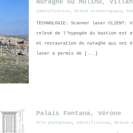
Nuraghe Su Mulinu, Villano
Identification
,
Relevé archéologique
,
ho
Mn)
TECHNOLOGIE: Scanner laser CLIENT: V
relevé de l'hypogée du bastion est e
et restauration du nuraghe qui ont é
laser a permis de [...]
LEARN MORE
Palais Fontana, Vérone
Orto-photoplans
,
Identification
,
Relevé 
daigne​