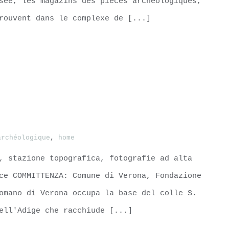
sée, les magazins des pièces archéologiques,
rouvent dans le complexe de [...]
archéologique
,
home
, stazione topografica, fotografie ad alta
ce COMMITTENZA: Comune di Verona, Fondazione
omano di Verona occupa la base del colle S.
ell'Adige che racchiude [...]