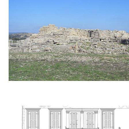
Chateau Scaliger, Ponti sul Mincio (
Nuraghe Su Mulinu, Villanovafranca​, Sar