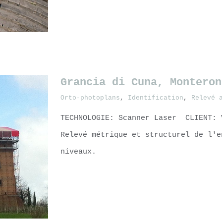
LEARN MORE
Grancia di Cuna, Monteroni
Orto-photoplans
,
Identification
,
Relevé 
TECHNOLOGIE: Scanner Laser CLIENT: 
Relevé métrique et structurel de l'e
niveaux.
LEARN MORE