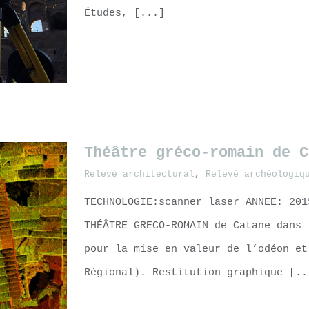
Études, [...]
LEARN MORE
Théâtre gréco-romain de C
Relevé architectural
,
Relevé archéologiq
TECHNOLOGIE:scanner laser ANNEE: 201
THÉÂTRE GRECO-ROMAIN de Catane dans 
pour la mise en valeur de l’odéon et
Régional). Restitution graphique [..