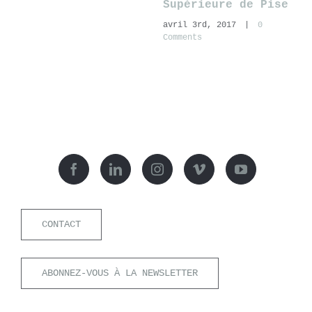
Supérieure de Pise
(
avril 3rd, 2017
|
0
a
Comments
C
CONTACT
ABONNEZ-VOUS À LA NEWSLETTER