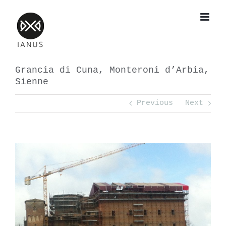
Skip
to
content
Grancia di Cuna, Monteroni d’Arbia,
S​ienne​
Previous
Next
View
Larger
Image