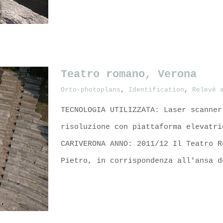
LEARN MORE
Teatro romano, Verona
omain,
Orto-photoplans
,
Identification
,
Relevé 
TECNOLOGIA UTILIZZATA: Laser scanner
risoluzione con piattaforma elevatri
CARIVERONA ANNO: 2011/12 Il Teatro R
Pietro, in corrispondenza all'ansa d
LEARN MORE