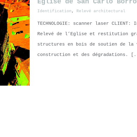
Eglise de San Carlo Borro
Identification
,
Relevé architectural
TECHNOLOGIE: scanner laser CLIENT: I
Relevé de l’Eglise et restitution gr
structures en bois de soutien de la 
construction et des dégradations. [.
LEARN MORE
ne