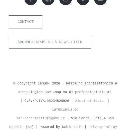
CONTACT
ABONNEZ-VOUS À LA NEWSLETTER
© Copyright Ianus-
2026 | Restauro architettonico e
archeologico Soc.Coop.va di professionisti Srl
| C.F./P.IVA:03234520926 |
Aiuti di Stato
|
info@ianus.co
ianusarchitettura@pec.it
| Via Santa Lucia,4 San
Sperate (SU) | Powered by
Nubistudio
|
Privacy Policy
|