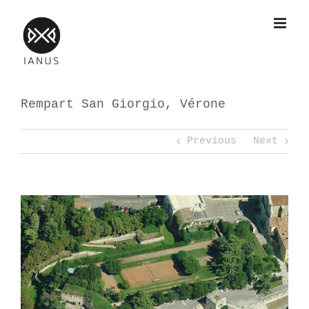
Skip
to
content
Rempart San Giorgio, Vérone
Previous
Next
View
Larger
Image