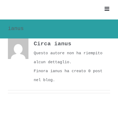
Salta
al
contenuto
ianus
Circa
ianus
Questo autore non ha riempito
alcun dettaglio.
Finora ianus ha creato 0 post
nel blog.