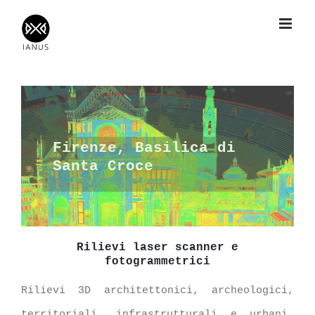
Salta
al
contenuto
Firenze, Basilica di
Santa Croce
Rilievi laser scanner e
fotogrammetrici
Rilievi 3D architettonici, archeologici,
territoriali, infrastrutturali e urbani.