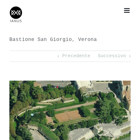
Salta
al
contenuto
Bastione San Giorgio, Verona
Precedente
Successivo
View
Larger
Image