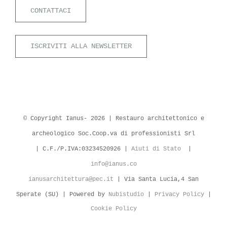
CONTATTACI
ISCRIVITI ALLA NEWSLETTER
© Copyright Ianus-
2026 | Restauro architettonico e
archeologico Soc.Coop.va di professionisti Srl
| C.F./P.IVA:03234520926 |
Aiuti di Stato
|
info@ianus.co
ianusarchitettura@pec.it
| Via Santa Lucia,4 San
Sperate (SU) | Powered by
Nubistudio
|
Privacy Policy
|
Cookie Policy