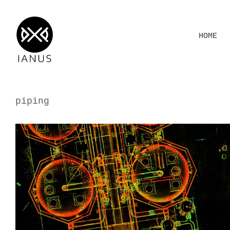
Salta
al
HOME
contenuto
piping