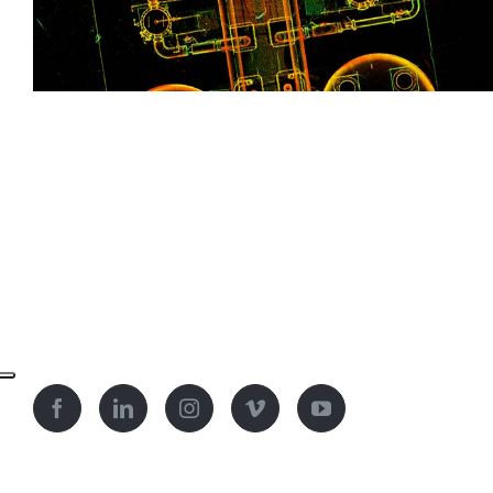
Impianto di potabilizzazione dell’ac
Petrignano (PG)