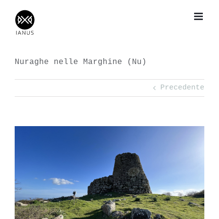
Salta
al
contenuto
Nuraghe nelle Marghine (Nu)
Precedente
View
Larger
Image