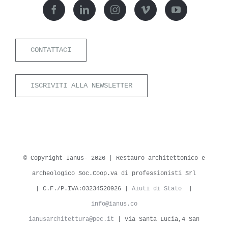
CONTATTACI
ISCRIVITI ALLA NEWSLETTER
© Copyright Ianus-
2026 | Restauro architettonico e
archeologico Soc.Coop.va di professionisti Srl
| C.F./P.IVA:03234520926 |
Aiuti di Stato
|
info@ianus.co
ianusarchitettura@pec.it
| Via Santa Lucia,4 San
Sperate (SU) | Powered by
Nubistudio
|
Privacy Policy
|