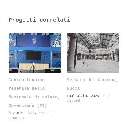
Progetti correlati
Mercato del Carmine,
Giardino di Villa
Nura
Lucca
Rizzardi, Negrar di
Marg
Luglio 7th, 2023
|
0
Marzo
Valpolicella (Vr)
Commenti
Comme
Giugno 14th, 2023
|
0
Commenti