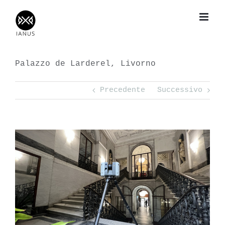
Salta
al
contenuto
Palazzo de Larderel, Livorno
Precedente
Successivo
View
Larger
Image