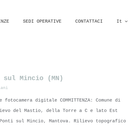
ENZE
SEDI OPERATIVE
CONTATTACI
It
Home
Mantova
 sul Mincio (MN)
iani
e fotocamera digitale COMMITTENZA: Comune di
ievo del Mastio, della Torre a C e lato Est
Ponti sul Mincio, Mantova. Rilievo topografico