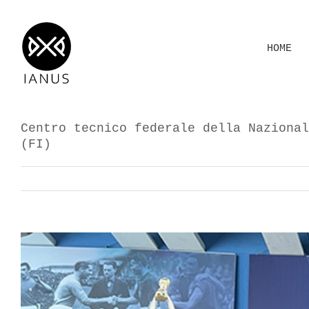
Salta
al
HOME
contenuto
Centro tecnico federale della Nazional
(FI)
View
Larger
Image