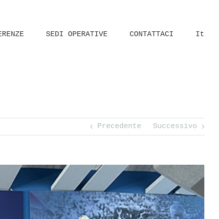
ERENZE
SEDI OPERATIVE
CONTATTACI
It
co
Centro tecnico federale della Nazionale di calcio, Coverciano (FI)
Precedente
Successivo