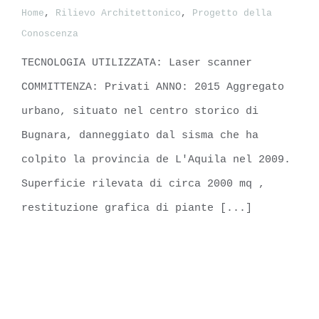
Home
,
Rilievo Architettonico
,
Progetto della
Aggregato numero 23, Bugnara (AQ)
Conoscenza
TECNOLOGIA UTILIZZATA: Laser scanner
COMMITTENZA: Privati ANNO: 2015 Aggregato
urbano, situato nel centro storico di
Bugnara, danneggiato dal sisma che ha
colpito la provincia de L'Aquila nel 2009.
Superficie rilevata di circa 2000 mq ,
restituzione grafica di piante [...]
LEARN MORE