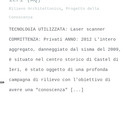
Rilievo Architettonico
,
Progetto della
Aggregato numero 8, Castel di Ieri
Conoscenza
(AQ)
TECNOLOGIA UTILIZZATA: Laser scanner
COMMITTENZA: Privati ANNO: 2012 L'intero
aggregato, danneggiato dal sisma del 2009,
è situato nel centro storico di Castel di
Ieri, è stato oggetto di una profonda
campagna di rilievo con l'obiettivo di
avere una "conoscenza" [...]
LEARN MORE