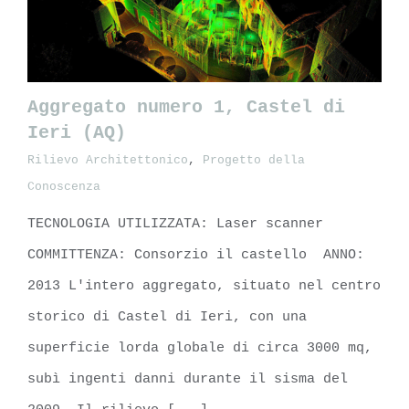
Aggregato numero 1, Castel di
Ieri (AQ)
Rilievo Architettonico
,
Progetto della
Aggregato numero 1, Castel di Ieri
Conoscenza
(AQ)
TECNOLOGIA UTILIZZATA: Laser scanner
COMMITTENZA: Consorzio il castello ANNO:
2013 L'intero aggregato, situato nel centro
storico di Castel di Ieri, con una
superficie lorda globale di circa 3000 mq,
subì ingenti danni durante il sisma del