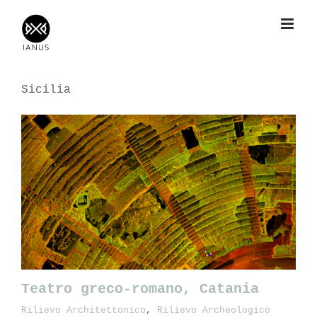
Salta
al
contenuto
Sicilia
Teatro greco-romano, Catania
Rilievo Architettonico
,
Rilievo Archeologico