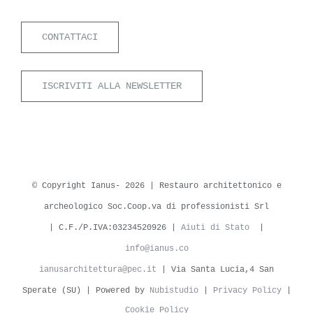
CONTATTACI
ISCRIVITI ALLA NEWSLETTER
© Copyright Ianus-
2026 | Restauro architettonico e
archeologico Soc.Coop.va di professionisti Srl
| C.F./P.IVA:03234520926 |
Aiuti di Stato
|
info@ianus.co
ianusarchitettura@pec.it
| Via Santa Lucia,4 San
Sperate (SU) | Powered by
Nubistudio
|
Privacy Policy
|
Cookie Policy