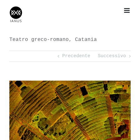
Salta
al
contenuto
Teatro greco-romano, Catania
Precedente
Successivo
View
Larger
Image