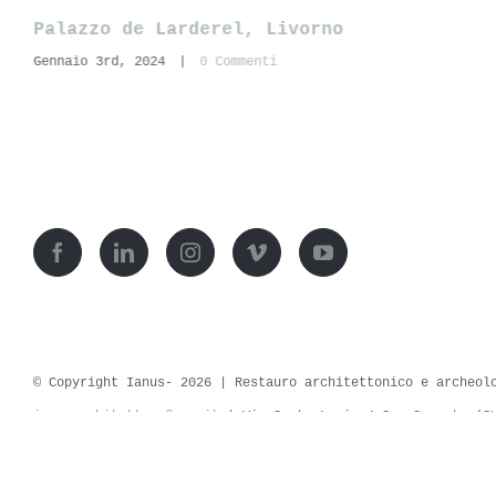
Centro tecnico federale della Nazionale
di calcio, Coverciano (FI)
Novembre 27th, 2023
|
0 Commenti
© Copyright Ianus-
2026 | Restauro architettonico e archeol
ianusarchitettura@pec.it
| Via Santa Lucia,4 San Sperate (S
Informat