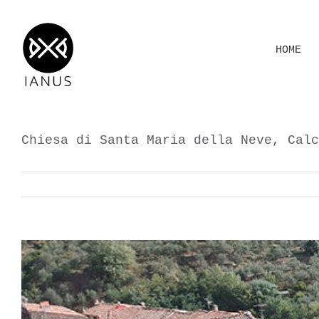
Salta
al
HOME
contenuto
Chiesa di Santa Maria della Neve, Calc
View
Larger
Image