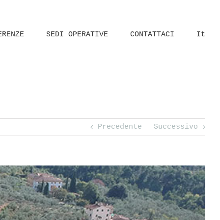
ERENZE
SEDI OPERATIVE
CONTATTACI
It
Rilievo Architettonico
Chiesa di Santa Maria della Neve, Calci (Pi)
Precedente
Successivo