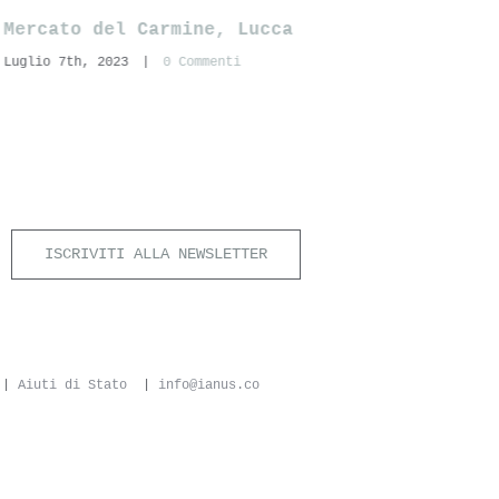
Giardino di Villa Rizzardi, Negrar di
G
F
Valpolicella (Vr)
Giugno 14th, 2023
|
0 Commenti
ISCRIVITI ALLA NEWSLETTER
6 |
Aiuti di Stato
|
info@ianus.co
cy