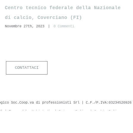
Mercato del Carmine, Lucca
Luglio 7th, 2023
|
0 Commenti
CONTATTACI
ogico Soc.Coop.va di professionisti Srl | C.F./P.IVA:0323452092
U) | Powered by
Nubistudio
|
Privacy Policy
|
Cookie Policy
iva sulla raccolta
Le tue preferenze relative alla priva