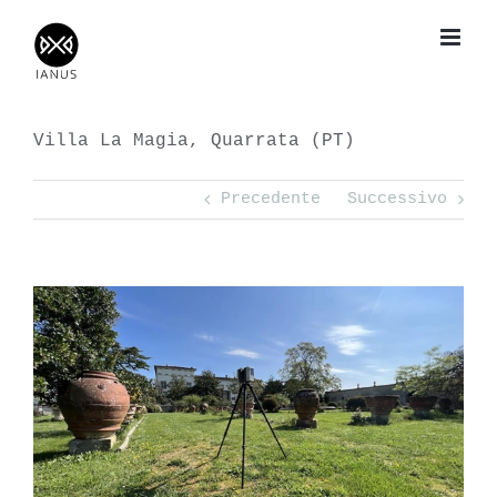
Salta
al
contenuto
Villa La Magia, Quarrata (PT)
Precedente
Successivo
View
Larger
Image