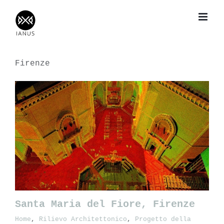
Salta
al
contenuto
Firenze
Santa Maria del Fiore, Firenze
Home
,
Rilievo Architettonico
,
Progetto della