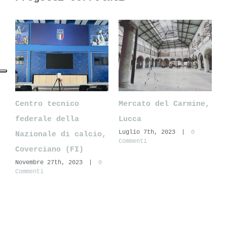
,
Centro tecnico
Mercato del Carmine,
G
federale della
Lucca
R
Luglio 7th, 2023
|
0
Nazionale di calcio,
V
Commenti
G
Coverciano (FI)
C
Novembre 27th, 2023
|
0
Commenti