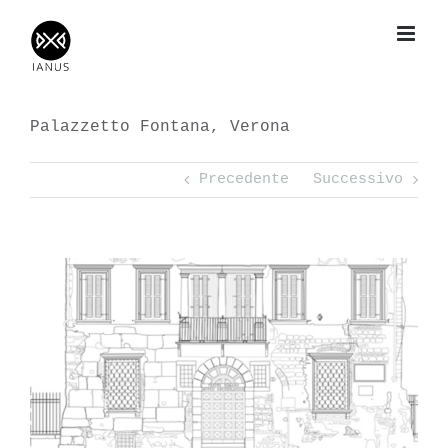
Salta
al
contenuto
Palazzetto Fontana, Verona
Precedente
Successivo
View
Larger
Image