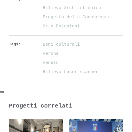
Rilievo Architettonico
Progetto della Conoscenza
Orto Fotopiani
Tags:
Beni culturali
Verona
Veneto
Rilievo Laser scanner
Progetti correlati